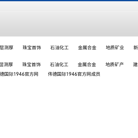
层测厚
珠宝首饰
石油化工
金属合金
地质矿业
新
层测厚
珠宝首饰
石油化工
金属合金
地质矿产
建
德国际1946官方网
伟德国际1946官方网成员